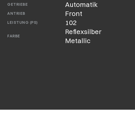
Automatik
GETRIEBE
Front
ANTRIEB
102
LEISTUNG (PS)
Reflexsilber 
FARBE
Metallic
Anrufen: 0911 959983-0
Zu AutoScout24