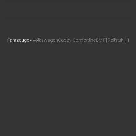
Fahrzeuge
»
Volkswagen
Caddy ComfortlineBMT | Rollstuhl | Taxi 